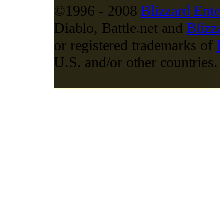
©1996 - 2008
Blizzard Ent
Diablo, Battle.net and
Blizz
or registered trademarks of
U.S. and/or other countries.