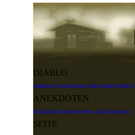
DIABLO
Einleitung
Characters
Items
Spells
Monster
Hellfire
T
ANEKDOTEN
Geschichten
Portraits
Interviews
Zum Schmunzeln
SEITE