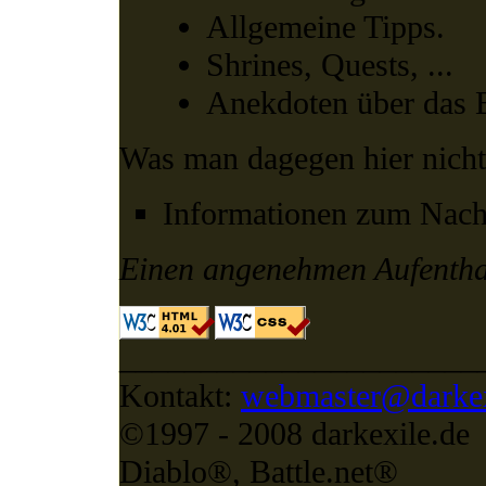
Allgemeine Tipps.
Shrines, Quests, ...
Anekdoten über das Ba
Was man dagegen hier nicht
Informationen zum Nach
Einen angenehmen Aufenthal
______________________
Kontakt:
webmaster@darkex
©1997 - 2008 darkexile.de
Diablo®, Battle.net®