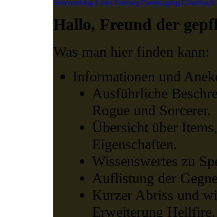
Seitenanfang
Links
Sitemap
Danksagung
Gästebuch
Hallo, Freund der gepf
Was man hier finden kann:
Informationen und Anekd
Ausführliche Beschre
Rogue und Sorcerer.
Übersicht über Items
Eigenschaften.
Wissenswertes zu Spe
Auflistung der Gegne
Kurzer Abriss und wi
Erweiterung Hellfire.